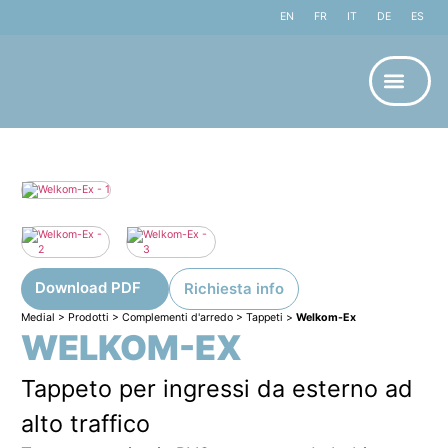
EN
FR
IT
DE
ES
Download PDF
Richiesta info
Medial
>
Prodotti
>
Complementi d'arredo
>
Tappeti
>
Welkom-Ex
WELKOM-EX
Tappeto per ingressi da esterno ad
alto traffico