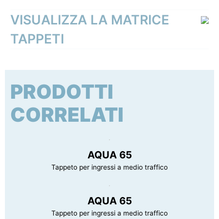
Unità di vendita
pz
Origine prodotto
Extra UE
Peso
31.3 kg
VISUALIZZA LA MATRICE
Nr. pezzi/confezione
1
Dimensioni (LxPxH)
1200 x 60000 x 15 mm
Tipo di imballaggio
Cartone
TAPPETI
Certificazione
Infiammabilità Euroclass EN 13501 - Cfl-s1
Dimensioni conf. (LxPxH)
1220 x 320 x 330 mm
Peso lordo confezione
32.6 kg
PRODOTTI
CORRELATI
AQUA 65
Tappeto per ingressi a medio traffico
AQUA 65
Tappeto per ingressi a medio traffico