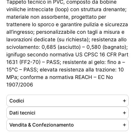
Tappeto tecnico in PVC, composto da bobine
viniliche intrecciate (loop) con struttura drenante;
materiale non assorbente, progettato per
trattenere lo sporco e garantire pulizia e sicurezza
all’ingresso; personalizzabile con tagli a misura e
lavorazioni dedicate (su richiesta); resistenza allo
scivolamento: 0,685 (asciutto) – 0,580 (bagnato);
ignifugo secondo normativa US CPSC 16 CFR Part
1631 (FF2-70) – PASS; resistente al gelo: fino a –
15°C – PASS; elevata resistenza alla trazione: 10
MPa; conforme a normativa REACH – EC No
1907/2006
Codici
Referenze
113125
Dati tecnici
Ean
8059386335314
Materiale
PVC
Vendita & Confezionamento
Cod. doganale
39181090
Colore
Grigio chiaro