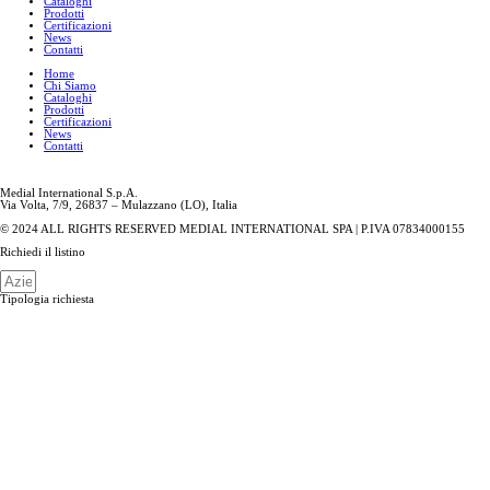
Cataloghi
Prodotti
Certificazioni
News
Contatti
Home
Chi Siamo
Cataloghi
Prodotti
Certificazioni
News
Contatti
Medial International S.p.A.
Via Volta, 7/9, 26837 – Mulazzano (LO), Italia
© 2024 ALL RIGHTS RESERVED MEDIAL INTERNATIONAL SPA | P.IVA 07834000155
Richiedi il listino
Tipologia richiesta