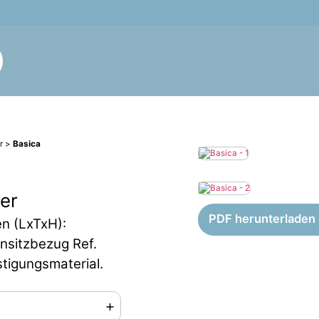
r
>
Basica
er
PDF herunterladen
n (LxTxH):
nsitzbezug Ref.
stigungsmaterial.