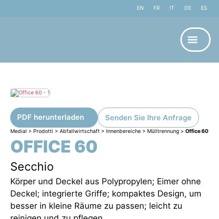
EN
FR
IT
DE
ES
PDF herunterladen
Senden Sie Ihre Anfrage
Medial
>
Prodotti
>
Abfallwirtschaft
>
Innenbereiche
>
Mülltrennung
>
Office 60
OFFICE 60
Secchio
Körper und Deckel aus Polypropylen; Eimer ohne
Deckel; integrierte Griffe; kompaktes Design, um
besser in kleine Räume zu passen; leicht zu
reinigen und zu pflegen.