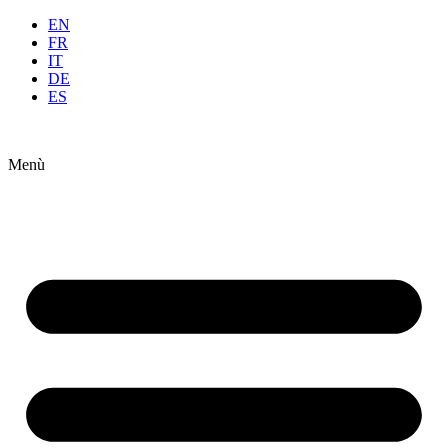
Ir
EN
al
FR
contenido
IT
DE
ES
Menù