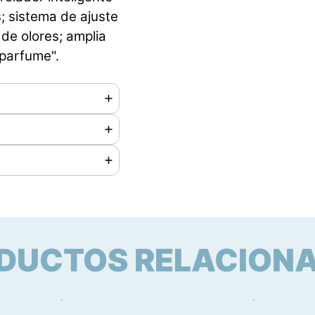
; sistema de ajuste
de olores; amplia
 parfume".
m
270 x 710 mm
DUCTOS RELACION