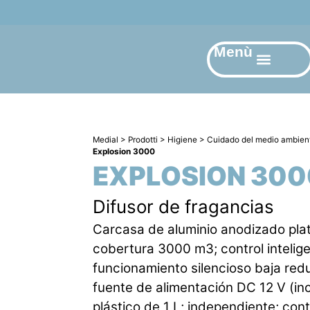
Menù
Sobre
Medial
>
Prodotti
>
Higiene
>
Cuidado del medio ambien
Explosion 3000
EXPLOSION 300
Difusor de fragancias
Carcasa de aluminio anodizado pla
cobertura 3000 m3; control intelig
funcionamiento silencioso baja red
fuente de alimentación DC 12 V (inc
plástico de 1 L; independiente; cont