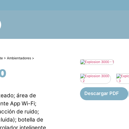
 Nosotros
te
>
Ambientadores
>
0
Descargar PDF
teado; área de
ente App Wi-Fi;
ucción de ruido;
luida); botella de
rolador inteligente