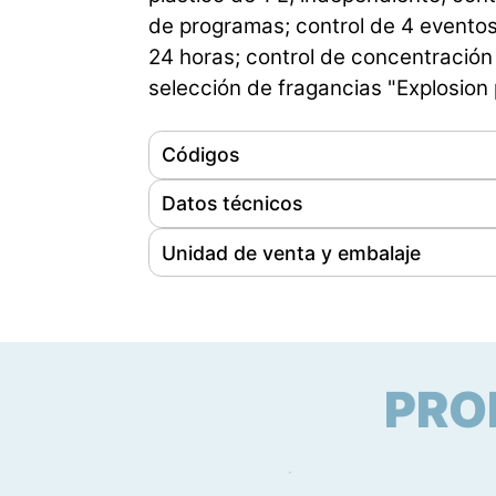
de programas; control de 4 eventos
24 horas; control de concentración 
selección de fragancias "Explosion
Códigos
Referencia
117122
Datos técnicos
Ean
8056324538745
Peso
5.5 kg
Unidad de venta y embalaje
Código sa
85098000
Dimensiones (LxPxH)
195 x 195 x 638 m
Unidades por caja
1
Origen del producto
Extra UE
Dimensiones del paquete (LxPxH)
245 x 
Peso bruto del paquete
6.2 kg
PRO