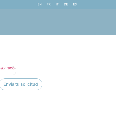
EN
FR
IT
DE
ES
Envía tu solicitud