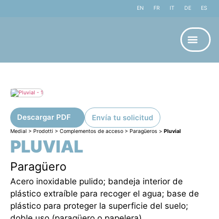
EN
FR
IT
DE
ES
Sobr
Descargar PDF
Envía tu solicitud
Medial
>
Prodotti
>
Complementos de acceso
>
Paragüeros
>
Pluvial
PLUVIAL
Paragüero
Acero inoxidable pulido; bandeja interior de
plástico extraíble para recoger el agua; base de
plástico para proteger la superficie del suelo;
doble uso (paragüero o papelera).