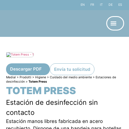
EN
FR
IT
DE
ES
Sobr
Descargar PDF
Envía tu solicitud
Medial
>
Prodotti
>
Higiene
>
Cuidado del medio ambiente
>
Estaciones de
desinfección
>
Totem Press
TOTEM PRESS
Estación de desinfección sin
contacto
Estación manos libres fabricada en acero
recubierto. Dispone de una bandeja para botellas