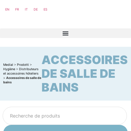
EN
FR
IT
DE
ES
ACCESSOIRES
Medial
>
Prodotti
>
DE SALLE DE
Hygiène
>
Distributeurs
et accessoires hòteliers
>
Accessoires de salle de
BAINS
bains