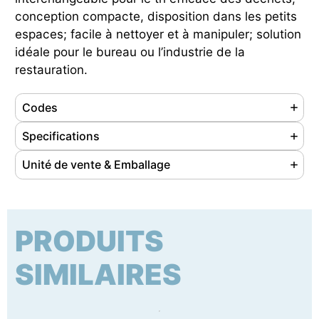
conception compacte, disposition dans les petits
espaces; facile à nettoyer et à manipuler; solution
idéale pour le bureau ou l’industrie de la
restauration.
Codes
Référence
102207
Specifications
Ean
8056324532644
Matériaux
Polypropylène
Unité de vente & Emballage
Nom. douanière
39249000
Couleurs
Gris-Rouge
Unité de vente
pc
Origine produit
Extra UE
Capacité
90 litres
Pcs par emballage
1
Poids
3.45 kg
PRODUITS
Type d’emballage
carton
Dimensions (LxPxH)
520 x 295 x 835 mm
Dimensions (LxPxH)
310 x 540 x 790 mm
SIMILAIRES
Certification
Aucune certification n'est fournie pour ce
Poids gross
4.35 kg
produit