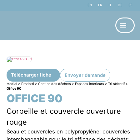
EN
FR
IT
DE
ES
À propos 
Télécharger fiche
Envoyer demande
Medial
>
Prodotti
>
Gestion des déchets
>
Espaces intèrieurs
>
Tri sèlectif
>
Office 90
OFFICE 90
Corbeille et couvercle ouverture
rouge
Seau et couvercles en polypropylène; couvercles
interchangeable pour le tri efficace des déchets;