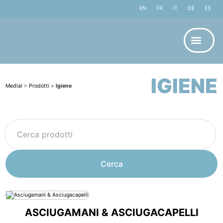
EN
FR
IT
DE
ES
IGIENE
Medial
>
Prodotti
>
Igiene
ASCIUGAMANI & ASCIUGACAPELLI