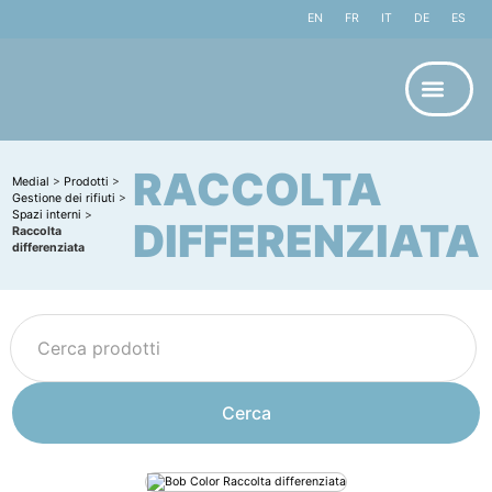
EN
FR
IT
DE
ES
RACCOLTA
Medial
>
Prodotti
>
Gestione dei rifiuti
>
Spazi interni
>
DIFFERENZIATA
Raccolta
differenziata