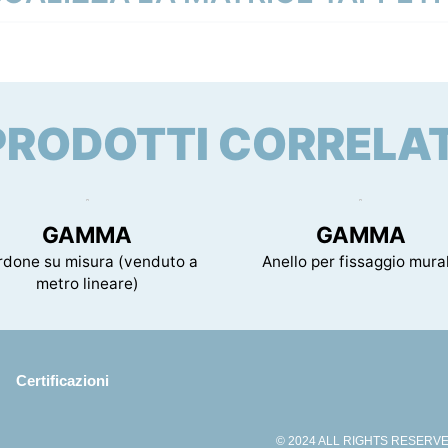
10 mm
N 13501 - Cfl-s1
PRODOTTI CORRELAT
GAMMA
GAMMA
rdone su misura (venduto a
Anello per fissaggio mura
metro lineare)
Certificazioni
© 2024 ALL RIGHTS RESERVED