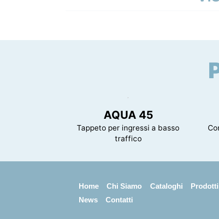
Tipo di imballaggio
Cartone
Dimensioni (LxPxH)
6000 x 1300 x 8 mm
Dimensioni conf. (LxPxH)
1365 x 295 x 3
Certificazione
Infiammabilità Euroclass E
Peso lordo confezione
31.2 kg
AQUA 45
Tappeto per ingressi a basso
Co
traffico
Home
Chi Siamo
Cataloghi
Prodotti
News
Contatti