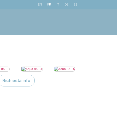
EN
FR
IT
DE
ES
Richiesta info