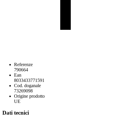
Referenze
790664
Ean
8033433771591
Cod. doganale
73269098
Origine prodotto
UE
Dati tecnici