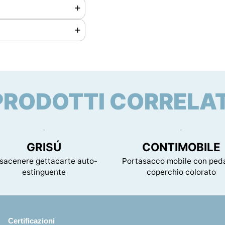
PRODOTTI CORRELAT
vista per questo
0 mm
GRISÚ
CONTIMOBILE
sacenere gettacarte auto-
Portasacco mobile con peda
estinguente
coperchio colorato
Certificazioni