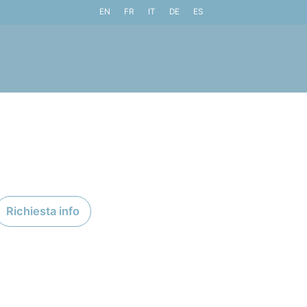
EN
FR
IT
DE
ES
Richiesta info