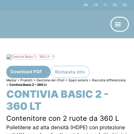
EN
FR
IT
DE
ES
Download PDF
Richiesta info
Medial
>
Prodotti
>
Gestione dei rifiuti
>
Spazi esterni
>
Raccolta differenziata
>
Contivia Basic 2 – 360 Lt
CONTIVIA BASIC 2 -
360 LT
Contenitore con 2 ruote da 360 L
Polietilene ad alta densità (HDPE) con protezione