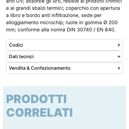
anti UV; assorbe gli urti, resiste ai prodotti chimici
e ai grandi sbalzi termici; coperchio con apertura
a libro e bordo anti infiltrazione, sede per
alloggiamento microchip; ruote in gomma Ø 200
mm; conforme alla norma DIN 30740 / EN 840.
Codici
Referenze
720032
Dati tecnici
Ean
8004331013601
Materiale
Polietilene ad alta densità
Vendita & Confezionamento
Cod. doganale
39269097
Colore
Blu
Unità di vendita
pz
Origine prodotto
Made in Italy
Capacità
360 lt
Nr. pezzi/confezione
1
Peso
15.5 kg
PRODOTTI
Tipo di imballaggio
cartone
Dimensioni (LxPxH)
880 x 596 x 1099 mm
Dimensioni conf. (LxPxH)
880 x 596 x 1099 mm
CORRELATI
Certificazione
Prodotto conforme a DIN30740/EN840
Peso lordo confezione
15.5 kg
certificato TUV