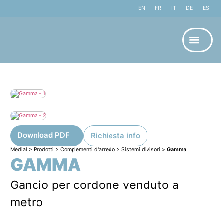
EN
FR
IT
DE
ES
Download PDF
Richiesta info
Medial
>
Prodotti
>
Complementi d'arredo
>
Sistemi divisori
>
Gamma
GAMMA
Gancio per cordone venduto a
metro