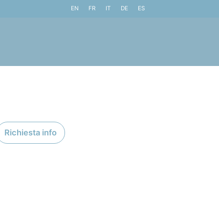
EN
FR
IT
DE
ES
Richiesta info