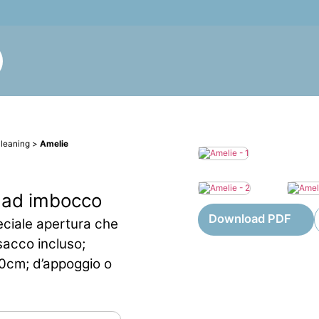
leaning
>
Amelie
 ad imbocco
Download PDF
eciale apertura che
sacco incluso;
80cm; d’appoggio o