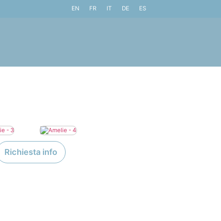
EN
FR
IT
DE
ES
Richiesta info