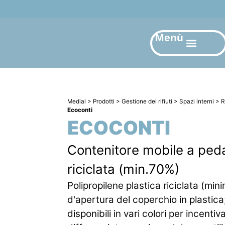
Menù
Medial
>
Prodotti
>
Gestione dei rifiuti
>
Spazi interni
>
R
Ecoconti
ECOCONTI
Contenitore mobile a peda
riciclata (min.70%)
Polipropilene plastica riciclata (mi
d'apertura del coperchio in plastica
disponibili in vari colori per incentiv