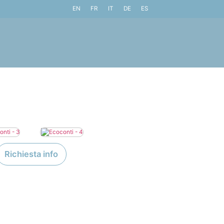
EN
FR
IT
DE
ES
Richiesta info