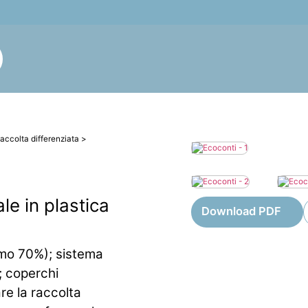
accolta differenziata
>
le in plastica
Download PDF
nimo 70%); sistema
; coperchi
are la raccolta