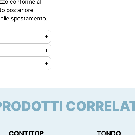
izzo conforme al
to posteriore
facile spostamento.
PRODOTTI CORRELAT
00 mm
CONTITOP
TONDO