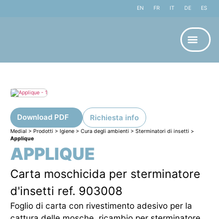
EN
FR
IT
DE
ES
Download PDF
Richiesta info
Medial
>
Prodotti
>
Igiene
>
Cura degli ambienti
>
Sterminatori di insetti
>
Applique
APPLIQUE
Carta moschicida per sterminatore
d'insetti ref. 903008
Foglio di carta con rivestimento adesivo per la
cattura delle mosche, ricambio per sterminatore