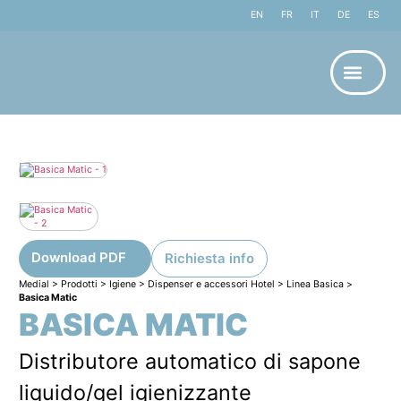
EN
FR
IT
DE
ES
Download PDF
Richiesta info
Medial
>
Prodotti
>
Igiene
>
Dispenser e accessori Hotel
>
Linea Basica
>
Basica Matic
BASICA MATIC
Distributore automatico di sapone
liquido/gel igienizzante