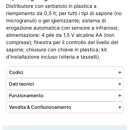
Distributore con serbatoio in plastica a
riempimento da 0,5 lt; per tutti i tipi di sapone (no
microgranuli) o gel igienizzante; sistema di
erogazione automatica con sensore a infrarossi;
alimentazione: 4 pile da 1,5 V alcaline AA (non
comprese); finestra per il controllo del livello del
sapone; chiusura con chiave in plastica; kit
d'installazione incluso (viteria e tasselli).
Codici
Referenze
104055
Dati tecnici
Ean
8033433777524
Materiale
ABS
Funzionamento
Cod. doganale
39249000
Colore
Bianco
Garanzia
1 anni
Vendita & Confezionamento
Origine prodotto
Extra UE
Capacità
0, 5 L
Unità di vendita
pz
Peso
0.46 kg
Nr. pezzi/confezione
1
Dimensioni (LxPxH)
95 x 95 x 205 mm