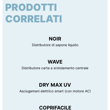
PRODOTTI
Tipo di imballaggio
cartone
Certificazione
Nessuna certificazione prevista per questo
prodotto
Dimensioni conf. (LxPxH)
100 x 100 x 215 mm
CORRELATI
Peso lordo confezione
1 kg
NOIR
Distributore di sapone liquido
WAVE
Distributore carta a srotolamento centrale
DRY MAX UV
Asciugamani elettrico smart (con motore AC)
COPRIFACILE