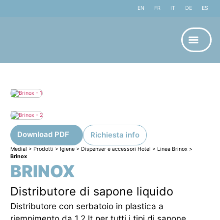
EN
FR
IT
DE
ES
Download PDF
Richiesta info
Medial
>
Prodotti
>
Igiene
>
Dispenser e accessori Hotel
>
Linea Brinox
>
Brinox
BRINOX
Distributore di sapone liquido
Distributore con serbatoio in plastica a
riempimento da 1,2 lt per tutti i tipi di sapone