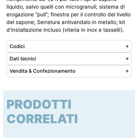
liquido, salvo quelli con microgranuli; sistema di
erogazione “pull”; finestra per il controllo del livello
del sapone; Serratura antivandalo in metallo; kit
d'installazione incluso (viteria in inox e tasselli).
Codici
Referenze
105037
Dati tecnici
Ean
8033433774486
Materiale
Acciaio inox AISI 304
Vendita & Confezionamento
Cod. doganale
73249000
Finitura
Satinato
Unità di vendita
pz
Origine prodotto
Extra UE
Capacità
1, 2 lt
Nr. pezzi/confezione
1
Peso
1 kg
PRODOTTI
Tipo di imballaggio
cartone
Dimensioni (LxPxH)
110 x 100 x 320 mm
Dimensioni conf. (LxPxH)
120 x 105 x 330 mm
CORRELATI
Certificazione
Nessuna certificazione prevista per questo
Peso lordo confezione
1.15 kg
prodotto