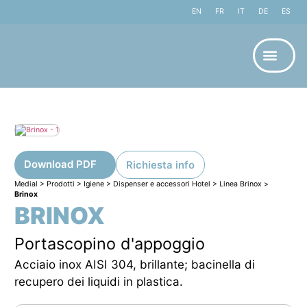
EN
FR
IT
DE
ES
Download PDF
Richiesta info
Medial
>
Prodotti
>
Igiene
>
Dispenser e accessori Hotel
>
Linea Brinox
>
Brinox
BRINOX
Portascopino d'appoggio
Acciaio inox AISI 304, brillante; bacinella di
recupero dei liquidi in plastica.