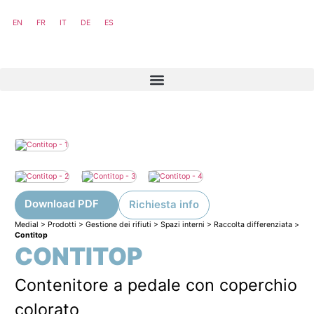
EN
FR
IT
DE
ES
Download PDF
Richiesta info
Medial
>
Prodotti
>
Gestione dei rifiuti
>
Spazi interni
>
Raccolta differenziata
>
Contitop
CONTITOP
Contenitore a pedale con coperchio
colorato