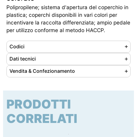
Polipropilene; sistema d'apertura del coperchio in
plastica; coperchi disponibili in vari colori per
incentivare la raccolta differenziata; ampio pedale
per utilizzo conforme al metodo HACCP.
Codici
Referenze
115455
Dati tecnici
Ean
8033433779658
Materiale
Polipropilene
Vendita & Confezionamento
Cod. doganale
39249000
Colore
Bianco-Blu
Unità di vendita
pz
Origine prodotto
Extra UE
Capacità
45 lt
Nr. pezzi/confezione
1
Peso
2.8 kg
PRODOTTI
Tipo di imballaggio
cartone
Dimensioni (LxPxH)
390 x 410 x 600 mm
Dimensioni conf. (LxPxH)
405 x 390 x 600 mm
CORRELATI
Certificazione
Nessuna certificazione prevista per questo
Peso lordo confezione
3.4 kg
prodotto