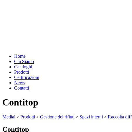
Home
Chi Siamo
Cataloghi
Prodotti
Certificazioni
News
Contatti
Contitop
Medial
>
Prodotti
>
Gestione dei rifiuti
>
Spazi interni
>
Raccolta diff
Contitop