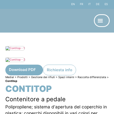
EN
FR
IT
DE
ES
Download PDF
Richiesta info
Medial
>
Prodotti
>
Gestione dei rifiuti
>
Spazi interni
>
Raccolta differenziata
>
Contitop
CONTITOP
Contenitore a pedale
Polipropilene; sistema d'apertura del coperchio in
plastica; coperchi disponibili in vari colori per