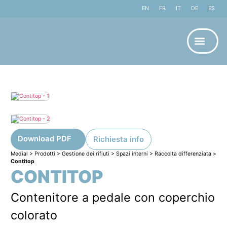
EN
FR
IT
DE
ES
Download PDF
Richiesta info
Medial
>
Prodotti
>
Gestione dei rifiuti
>
Spazi interni
>
Raccolta differenziata
>
Contitop
CONTITOP
Contenitore a pedale con coperchio
colorato