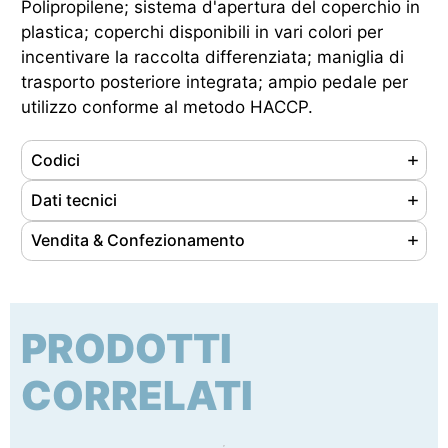
Polipropilene; sistema d'apertura del coperchio in
plastica; coperchi disponibili in vari colori per
incentivare la raccolta differenziata; maniglia di
trasporto posteriore integrata; ampio pedale per
utilizzo conforme al metodo HACCP.
Codici
Referenze
115905
Dati tecnici
Ean
8033433779955
Materiale
Polipropilene
Vendita & Confezionamento
Cod. doganale
39249000
Colore
Bianco-Blu
Unità di vendita
co
Origine prodotto
Extra UE
Capacità
90 lt
Nr. pezzi/confezione
3
Peso
4.55 kg
PRODOTTI
Tipo di imballaggio
cartone
Dimensioni (LxPxH)
400 x 500 x 820 mm
Dimensioni conf. (LxPxH)
420 x 520 x 1090 mm
CORRELATI
Certificazione
Nessuna certificazione prevista per questo
Peso lordo confezione
15.5 kg
prodotto