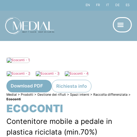
EN
FR
IT
DE
ES
Download PDF
Richiesta info
Medial
>
Prodotti
>
Gestione dei rifiuti
>
Spazi interni
>
Raccolta differenziata
>
Ecoconti
ECOCONTI
Contenitore mobile a pedale in
plastica riciclata (min.70%)