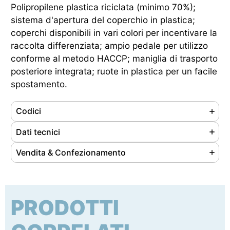
Polipropilene plastica riciclata (minimo 70%);
sistema d'apertura del coperchio in plastica;
coperchi disponibili in vari colori per incentivare la
raccolta differenziata; ampio pedale per utilizzo
conforme al metodo HACCP; maniglia di trasporto
posteriore integrata; ruote in plastica per un facile
spostamento.
Codici
Referenze
912622
Dati tecnici
Ean
8056324539094
Materiale
Polipropilene
Vendita & Confezionamento
Cod. doganale
39249000
Colore
Grigio-Grigio
Unità di vendita
co
Origine prodotto
Extra UE
Capacità
60 lt
Nr. pezzi/confezione
3
Peso
3.2 kg
PRODOTTI
Tipo di imballaggio
cartone
Dimensioni (LxPxH)
390 x 480 x 550 mm
Dimensioni conf. (LxPxH)
375 x 480 x 700 mm
Certificazione
HACCP