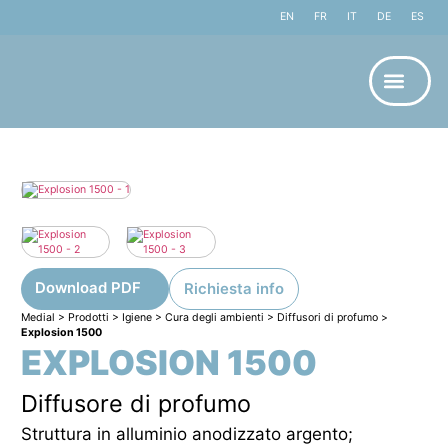
EN
FR
IT
DE
ES
Download PDF
Richiesta info
Medial
>
Prodotti
>
Igiene
>
Cura degli ambienti
>
Diffusori di profumo
>
Explosion 1500
EXPLOSION 1500
Diffusore di profumo
Struttura in alluminio anodizzato argento;