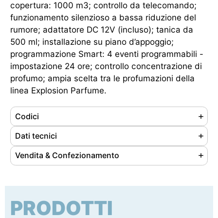
copertura: 1000 m3; controllo da telecomando;
funzionamento silenzioso a bassa riduzione del
rumore; adattatore DC 12V (incluso); tanica da
500 ml; installazione su piano d’appoggio;
programmazione Smart: 4 eventi programmabili -
impostazione 24 ore; controllo concentrazione di
profumo; ampia scelta tra le profumazioni della
linea Explosion Parfume.
Codici
Referenze
117112
Dati tecnici
Ean
8056324538769
Materiale
Alluminio anodizzato
Vendita & Confezionamento
Cod. doganale
85098000
Colore
Argento
Unità di vendita
pz
Origine prodotto
Extra UE
Capacità
500 ml
Nr. pezzi/confezione
1
Peso
4.08 kg
PRODOTTI
Tipo di imballaggio
cartone
Dimensioni (LxPxH)
195 x 195 x 530 mm
Dimensioni conf. (LxPxH)
245 x 270 x 600 mm