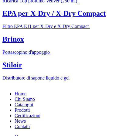
Ricarica Top profumo Vetiver (250 ml)
EPA per X-Dry / X-Dry Compact
Filtro EPA E11 per X-Dry e X-Dry Compact
Brinox
Portascopino d'appoggio
Stiloir
Distributore di sapone liquido e gel
Home
Chi Siamo
Cataloghi
Prodotti
Certificazioni
News
Contatti