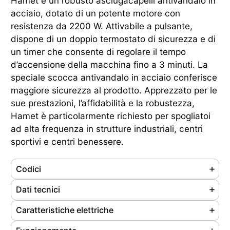
Hamet è un robusto asciugacapelli antivandalo in
acciaio, dotato di un potente motore con
resistenza da 2200 W. Attivabile a pulsante,
dispone di un doppio termostato di sicurezza e di
un timer che consente di regolare il tempo
d’accensione della macchina fino a 3 minuti. La
speciale scocca antivandalo in acciaio conferisce
maggiore sicurezza al prodotto. Apprezzato per le
sue prestazioni, l’affidabilità e la robustezza,
Hamet è particolarmente richiesto per spogliatoi
ad alta frequenza in strutture industriali, centri
sportivi e centri benessere.
Codici
Referenze
704080
Dati tecnici
Ean
8033267172113
Materiale
Acciaio
Caratteristiche elettriche
Cod. doganale
85163100
Colore
Bianco
Tipo motore
Motore AC ad induzione