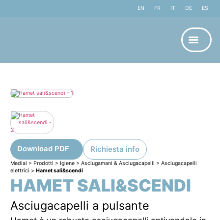
EN
FR
IT
DE
ES
Download PDF
Richiesta info
Medial
>
Prodotti
>
Igiene
>
Asciugamani & Asciugacapelli
>
Asciugacapelli
elettrici
>
Hamet sali&scendi
HAMET SALI&SCENDI
Asciugacapelli a pulsante