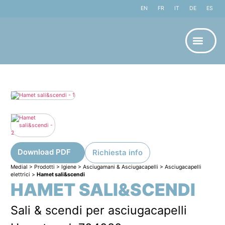
EN
FR
IT
DE
ES
Download PDF
Richiesta info
Medial
>
Prodotti
>
Igiene
>
Asciugamani & Asciugacapelli
>
Asciugacapelli
elettrici
>
Hamet sali&scendi
HAMET SALI&SCENDI
Sali & scendi per asciugacapelli