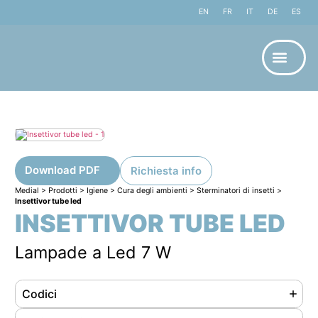
EN
FR
IT
DE
ES
Download PDF
Richiesta info
Medial
>
Prodotti
>
Igiene
>
Cura degli ambienti
>
Sterminatori di insetti
>
Insettivor tube led
INSETTIVOR TUBE LED
Lampade a Led 7 W
Codici