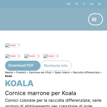
EN
FR
IT
DE
ES
Download PDF
Richiesta info
Medial
>
Prodotti
>
Gestione dei rifiuti
>
Spazi interni
>
Raccolta differenziata
>
Koala
KOALA
Cornice marrone per Koala
Cornici colorate per la raccolta differenziata; varie
opzioni di abbinamento per creazione di isole