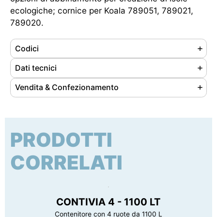
ecologiche; cornice per Koala 789051, 789021,
789020.
Codici
Referenze
789039
Dati tecnici
Ean
8056324535348
Materiale
Metallo
Vendita & Confezionamento
Cod. doganale
73269098
Colore
Marrone
Unità di vendita
pz
Origine prodotto
Made in Italy
Finitura
Vernice Epossidica
Nr. pezzi/confezione
1
Peso
0.28 kg
PRODOTTI
Tipo di imballaggio
cartone
Certificazione
Nessuna certificazione prevista per questo
Dimensioni conf. (LxPxH)
260 x 360 x 30 mm
prodotto
CORRELATI
Peso lordo confezione
0.3 kg
CONTIVIA 4 - 1100 LT
Contenitore con 4 ruote da 1100 L