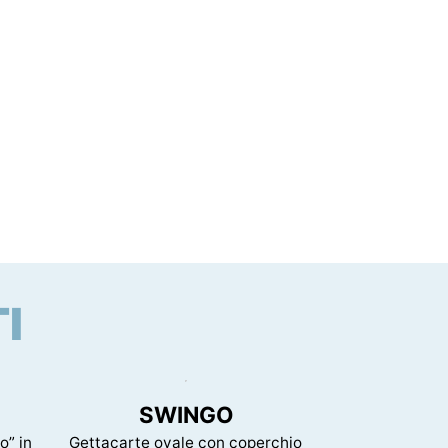
I
SWINGO
o” in
Gettacarte ovale con coperchio