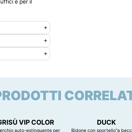
fici e per il
PRODOTTI CORRELAT
00 mm
vista per questo
GRISÙ VIP COLOR
DUCK
erchio auto-estinguente per
Bidone con sportello”a becc