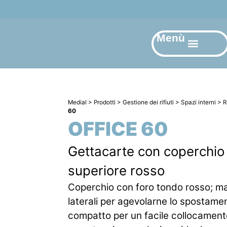
Menù
Medial
>
Prodotti
>
Gestione dei rifiuti
>
Spazi interni
>
R
60
OFFICE 60
Gettacarte con coperchio
superiore rosso
Coperchio con foro tondo rosso; ma
laterali per agevolarne lo spostame
compatto per un facile collocamento;