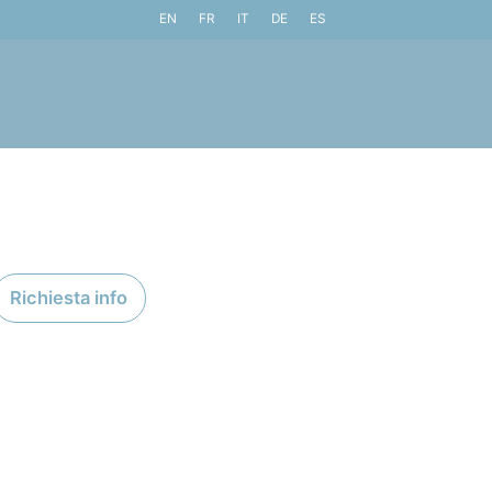
EN
FR
IT
DE
ES
Richiesta info