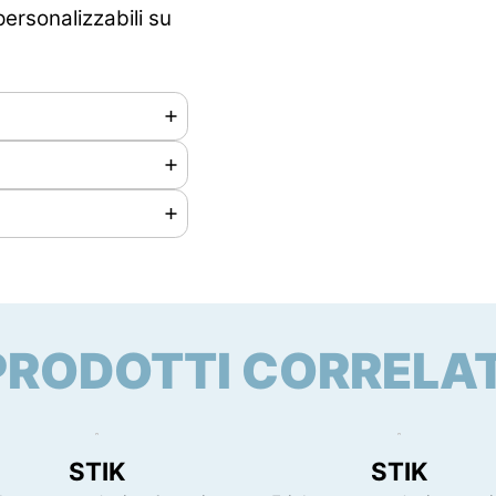
 personalizzabili su
PRODOTTI CORRELAT
 mm
vista per questo
STIK
STIK