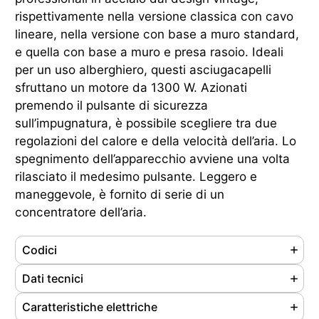
rispettivamente nella versione classica con cavo
lineare, nella versione con base a muro standard,
e quella con base a muro e presa rasoio. Ideali
per un uso alberghiero, questi asciugacapelli
sfruttano un motore da 1300 W. Azionati
premendo il pulsante di sicurezza
sull’impugnatura, è possibile scegliere tra due
regolazioni del calore e della velocità dell’aria. Lo
spegnimento dell’apparecchio avviene una volta
rilasciato il medesimo pulsante. Leggero e
maneggevole, è fornito di serie di un
concentratore dell’aria.
Codici
Referenze
704011
Dati tecnici
Ean
8033267172328
Materiale
Acciaio inox AISI 430
Caratteristiche elettriche
Cod. doganale
85163100