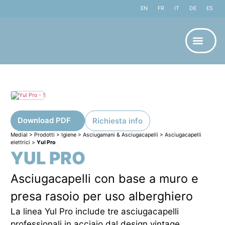
EN
FR
IT
DE
ES
Download PDF
Richiesta info
Medial
>
Prodotti
>
Igiene
>
Asciugamani & Asciugacapelli
>
Asciugacapelli
elettrici
>
Yul Pro
YUL PRO
Asciugacapelli con base a muro e
presa rasoio per uso alberghiero
La linea Yul Pro include tre asciugacapelli
professionali in acciaio dal design vintage,