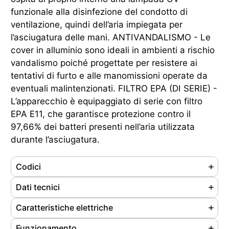
funzionale alla disinfezione del condotto di
ventilazione, quindi dell’aria impiegata per
l’asciugatura delle mani. ANTIVANDALISMO - Le
cover in alluminio sono ideali in ambienti a rischio
vandalismo poiché progettate per resistere ai
tentativi di furto e alle manomissioni operate da
eventuali malintenzionati. FILTRO EPA (DI SERIE) -
L’apparecchio è equipaggiato di serie con filtro
EPA E11, che garantisce protezione contro il
97,66% dei batteri presenti nell’aria utilizzata
durante l’asciugatura.
Codici
Referenze
704500
Dati tecnici
Ean
8033267171833
Materiale
Polipropilene
Caratteristiche elettriche
Cod. doganale
85163300
Colore
Bianco
Tipo motore
Motore AC a spazzole
Funzionamento