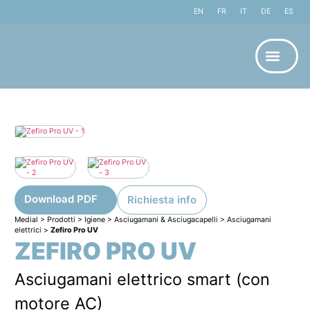
EN
FR
IT
DE
ES
Download PDF
Richiesta info
Medial
>
Prodotti
>
Igiene
>
Asciugamani & Asciugacapelli
>
Asciugamani
elettrici
>
Zefiro Pro UV
ZEFIRO PRO UV
Asciugamani elettrico smart (con
motore AC)